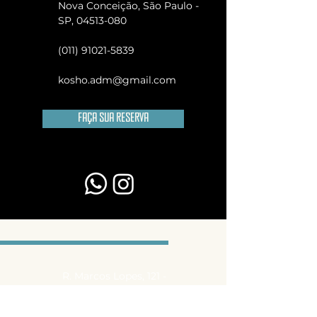
Nova Conceição, São Paulo -
SP,
04513-080
(011) 91021-5839
kosho.adm@gmail.com
Faça sua reserva
R. Marcos Lopes, 121 -
Vila Nova Conceição,
São Paulo - SP,
04513-